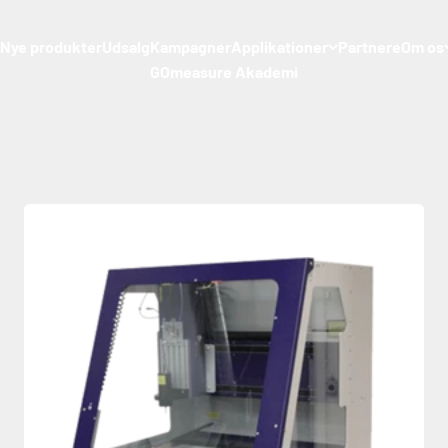
Nye produkter
Udsalg
Kampagner
Applikationer
Partnere
Om os
GOmeasure Akademi