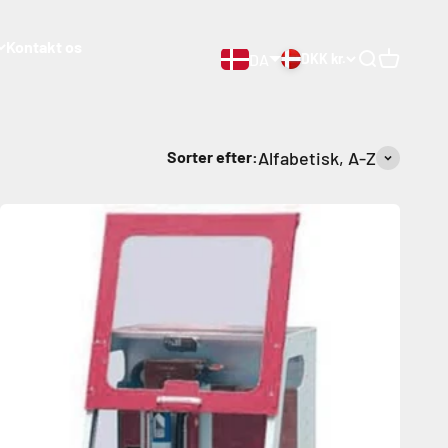
Kontakt os
DA
DKK kr.
Åben søgnin
Åben vog
Sorter efter:
Alfabetisk, A-Z