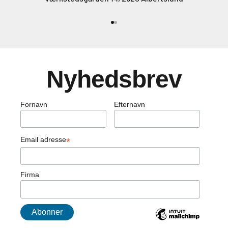
Gå til element 1
Gå til element 2
Nyhedsbrev
Fornavn
Efternavn
Email adresse
*
Firma