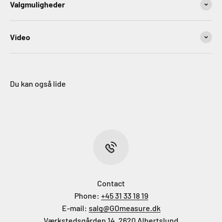
Valgmuligheder
Video
Du kan også lide
Contact
Phone:
+45 31 33 18 19
E-mail:
salg@GOmeasure.dk
Værkstedsgården 14, 2620 Albertslund