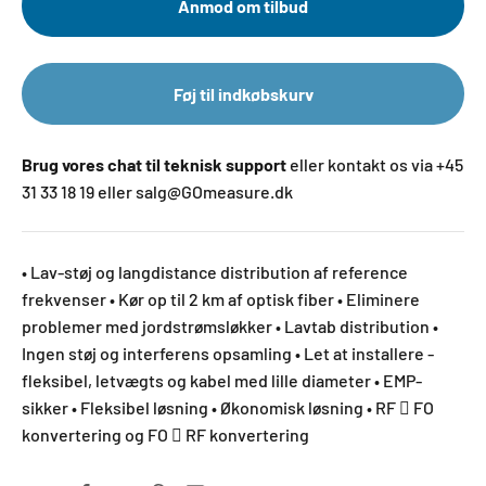
Anmod om tilbud
Føj til indkøbskurv
Brug vores chat til teknisk support
eller kontakt os via +45
31 33 18 19 eller salg@GOmeasure.dk
• Lav-støj og langdistance distribution af reference
frekvenser • Kør op til 2 km af optisk fiber • Eliminere
problemer med jordstrømsløkker • Lavtab distribution •
Ingen støj og interferens opsamling • Let at installere -
fleksibel, letvægts og kabel med lille diameter • EMP-
sikker • Fleksibel løsning • Økonomisk løsning • RF  FO
konvertering og FO  RF konvertering