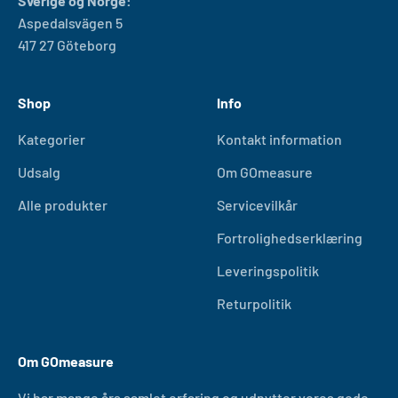
Sverige og Norge:
Aspedalsvägen 5
417 27 Göteborg
Shop
Info
Kategorier
Kontakt information
Udsalg
Om GOmeasure
Alle produkter
Servicevilkår
Fortrolighedserklæring
Leveringspolitik
Returpolitik
Om GOmeasure
Vi har mange års samlet erfaring og udnytter vores gode