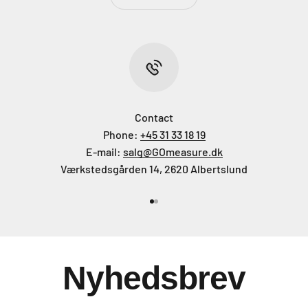
Contact
Phone:
+45 31 33 18 19
E-mail:
salg@GOmeasure.dk
Værkstedsgården 14, 2620 Albertslund
Gå til element 1
Gå til element 2
Nyhedsbrev