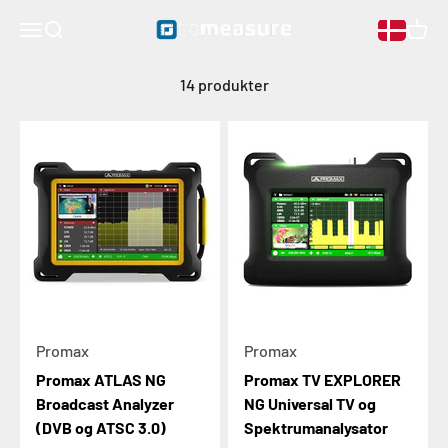
Analyseværktøjer
Gå til indhold
GOmeasure.dk
Åben navigationsmenu
Åben søgning
Åben 
14 produkter
Promax
Promax
Promax ATLAS NG
Promax TV EXPLORER
Broadcast Analyzer
NG Universal TV og
(DVB og ATSC 3.0)
Spektrumanalysator