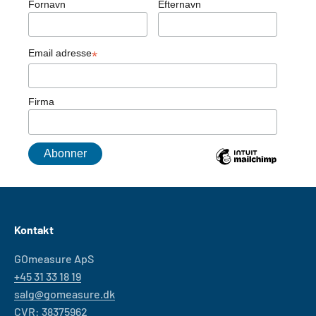
Fornavn
Efternavn
Email adresse
*
Firma
Kontakt
GOmeasure ApS
+45 31 33 18 19
salg@gomeasure.dk
CVR: 38375962