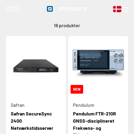
Gå til indhold
Pendulum mærkefrekvensstandarder tilbyder ekstrem
GOmeasure.dk
Åben navigationsmenu
Åben søgning
Åben 
nøjagtighed til anvendelser inden for telekommunikation,
kalibreringslaboratorier, automatiserede testsystemer og
16 produkter
designafdelinger.
NEW
Safran
Pendulum
Safran SecureSync
Pendulum FTR-210R
2400
GNSS-disciplineret
Netværkstidsserver
Frekvens- og