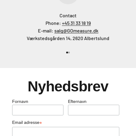
Contact
Phone:
+45 31 33 18 19
E-mail:
salg@GOmeasure.dk
Værkstedsgården 14, 2620 Albertslund
Gå til element 1
Gå til element 2
Nyhedsbrev
Fornavn
Efternavn
Email adresse
*