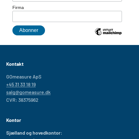
Firma
Kontakt
GOmeasure ApS
+45 31 33 18 19
salg@gomeasure.dk
CVR: 38375962
Kontor
Sjælland og hovedkontor: