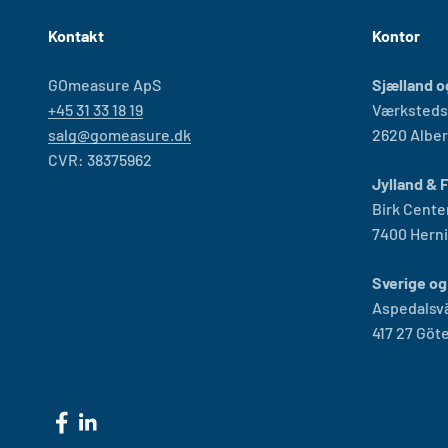
Kontakt
Kontor
GOmeasure ApS
Sjælland o
+45 31 33 18 19
Værksteds
salg@gomeasure.dk
2620 Alber
CVR: 38375962
Jylland & 
Birk Cente
7400 Hern
Sverige og
Aspedalsv
417 27 Göt