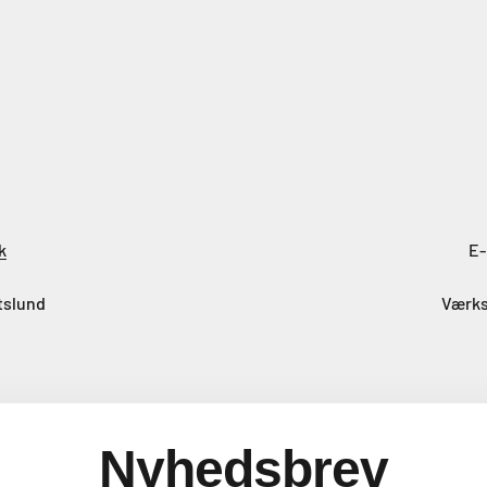
k
E-
tslund
Værks
Nyhedsbrev