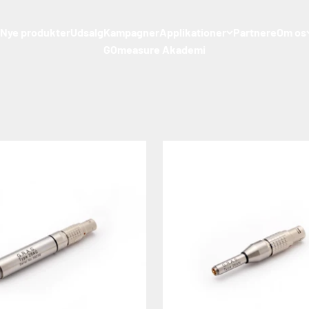
styr
Nye produkter
Udsalg
Kampagner
Applikationer
Partnere
Om os
GOmeasure Akademi
 Det etablerer forholdet mellem lydtrykket og den elektriske udga
. Begge frekvenser har deres fordele og ulemper.