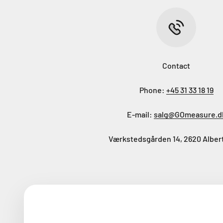
Contact
Phone:
+45 31 33 18 19
E-mail:
salg@GOmeasure.d
Værkstedsgården 14, 2620 Alber