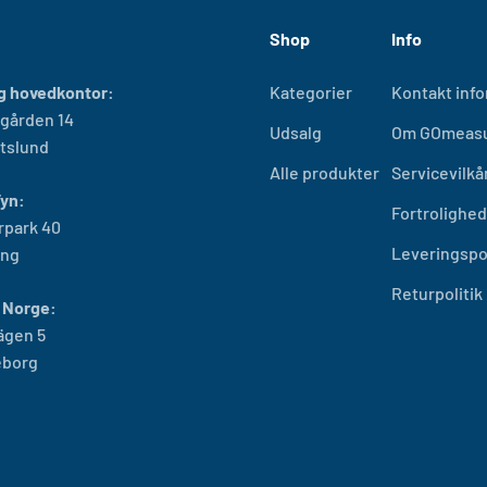
Shop
Info
g hovedkontor:
Kategorier
Kontakt inf
gården 14
Udsalg
Om GOmeas
tslund
Alle produkter
Servicevilkå
Fyn:
Fortrolighe
rpark 40
Leveringspol
ing
Returpolitik
 Norge:
ägen 5
eborg