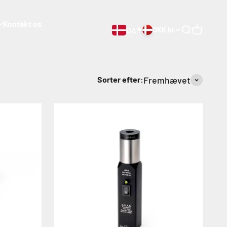
Kontakt os
DA
DKK kr.
Åben søgnin
Åben vog
ng fra mikrofonen.
Sorter efter:
Fremhævet