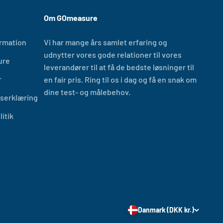
Om GOmeasure
ormation
Vi har mange års samlet erfaring og
udnytter vores gode relationer til vores
ure
leverandører til at få de bedste løsninger til
r
en fair pris. Ring til os i dag og få en snak om
dine test- og målebehov.
dserklæring
itik
Danmark (DKK kr.)