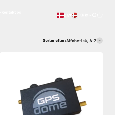
Kontakt os
DA
DKK kr.
Åben søgnin
Åben vog
Sorter efter:
Alfabetisk, A-Z