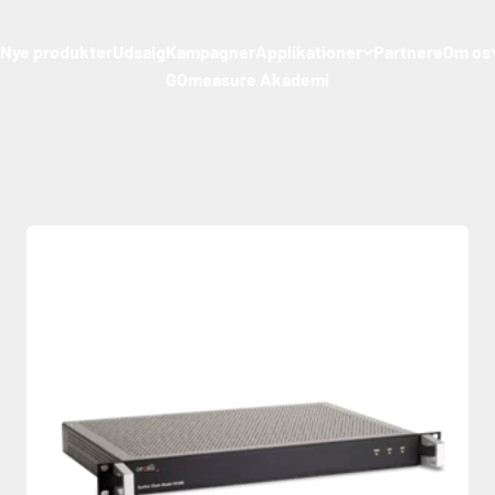
Nye produkter
Udsalg
Kampagner
Applikationer
Partnere
Om os
GOmeasure Akademi