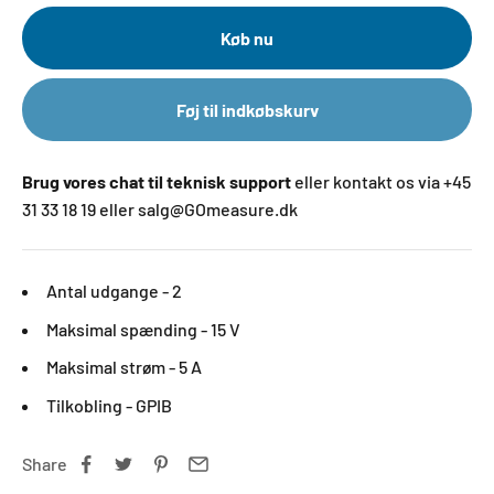
Køb nu
Føj til indkøbskurv
Brug vores chat til teknisk support
eller kontakt os via +45
31 33 18 19 eller salg@GOmeasure.dk
Antal udgange - 2
Maksimal spænding - 15 V
Maksimal strøm - 5 A
Tilkobling - GPIB
Share