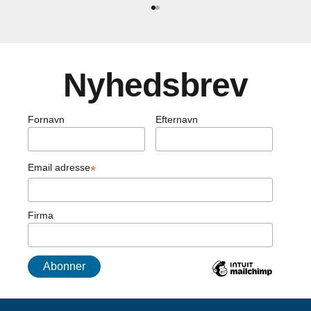
Gå til element 1
Gå til element 2
Nyhedsbrev
Fornavn
Efternavn
Email adresse
*
Firma