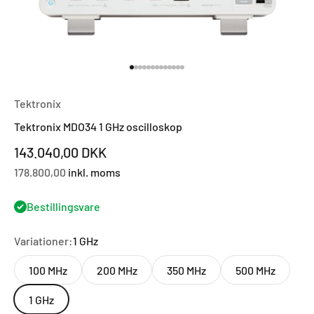
Gå til element 1
Gå til element 2
Gå til element 3
Gå til element 4
Gå til element 5
Gå til element 6
Gå til element 7
Gå til element 8
Gå til element 9
Gå til element 10
Gå til element 11
Gå til element 12
Gå til element 13
Tektronix
Tektronix MDO34 1 GHz oscilloskop
Salgspris
143.040,00 DKK
178.800,00
inkl. moms
Bestillingsvare
Variationer:
1 GHz
100 MHz
200 MHz
350 MHz
500 MHz
1 GHz