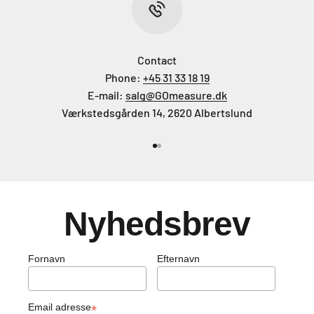
Contact
Phone:
+45 31 33 18 19
E-mail:
salg@GOmeasure.dk
Værkstedsgården 14, 2620 Albertslund
Gå til element 1
Gå til element 2
Nyhedsbrev
Fornavn
Efternavn
Email adresse
*