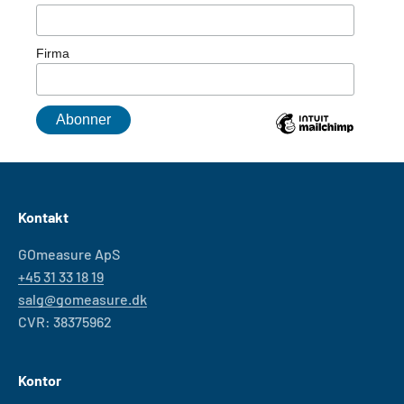
Firma
Kontakt
GOmeasure ApS
+45 31 33 18 19
salg@gomeasure.dk
CVR: 38375962
Kontor