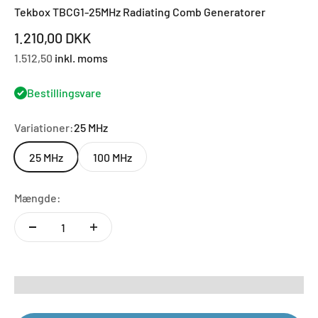
Tekbox TBCG1-25MHz Radiating Comb Generatorer
Salgspris
1.210,00 DKK
1.512,50
inkl. moms
Bestillingsvare
Variationer:
25 MHz
25 MHz
100 MHz
Mængde: