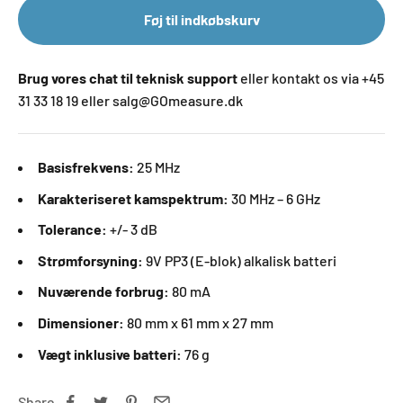
Føj til indkøbskurv
Brug vores chat til teknisk support
eller kontakt os via +45
31 33 18 19 eller salg@GOmeasure.dk
Basisfrekvens:
25 MHz
Karakteriseret kamspektrum:
30 MHz – 6 GHz
Tolerance:
+/- 3 dB
Strømforsyning:
9V PP3 (E-blok) alkalisk batteri
Nuværende forbrug:
80 mA
Dimensioner:
80 mm x 61 mm x 27 mm
Vægt inklusive batteri:
76 g
Share