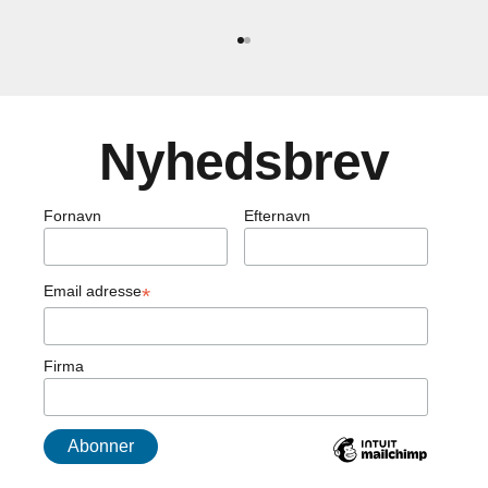
Gå til element 1
Gå til element 2
Nyhedsbrev
Fornavn
Efternavn
Email adresse
*
Firma