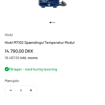
Gå til element 1
Gå til element 2
Gå til element 3
Gå til element 4
Hioki
Hioki M7102 Spændings/Temperatur Modul
Salgspris
14.790,00 DKK
18.487,50
inkl. moms
På lager - med hurtig levering
Mængde: