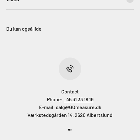
Du kan også lide
Contact
Phone:
+45 31 33 18 19
E-mail:
salg@GOmeasure.dk
Værkstedsgården 14, 2620 Albertslund
Gå til element 1
Gå til element 2