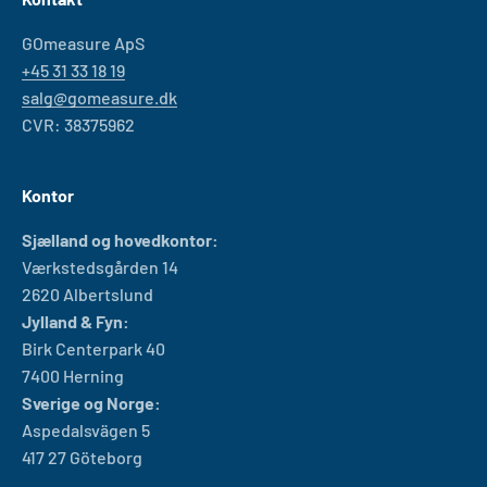
GOmeasure ApS
+45 31 33 18 19
salg@gomeasure.dk
CVR: 38375962
Kontor
Sjælland og hovedkontor:
Værkstedsgården 14
2620 Albertslund
Jylland & Fyn:
Birk Centerpark 40
7400 Herning
Sverige og Norge:
Aspedalsvägen 5
417 27 Göteborg