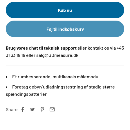
Køb nu
Føj til indkøbskurv
Brug vores chat til teknisk support
eller kontakt os via +45
31 33 18 19 eller salg@GOmeasure.dk
Et rumbesparende, multikanals målemodul
Foretag gebyr/udladningstestning af stadig større
spændingsbatterier
Share