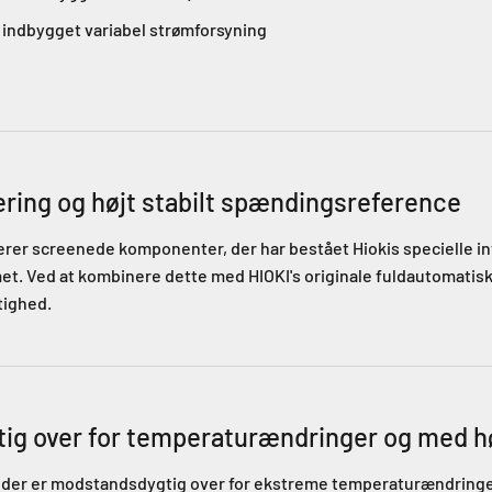
 indbygget variabel strømforsyning
ering og højt stabilt spændingsreference
er screenede komponenter, der har bestået Hiokis specielle i
emet. Ved at kombinere dette med HIOKI's originale fuldautomatisk
tighed.
ig over for temperaturændringer og med h
der er modstandsdygtig over for ekstreme temperaturændringer,