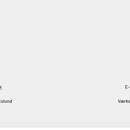
k
E-
tslund
Værks