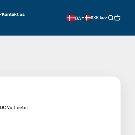
Kontakt os
DA
DKK kr.
Åben søgnin
Åben vog
 DC Voltmeter