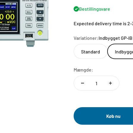
Bestillingsvare
Expected delivery time is 2
Variationer:
Indbygget GP-IB
Standard
Indbygge
Mængde:
Køb nu