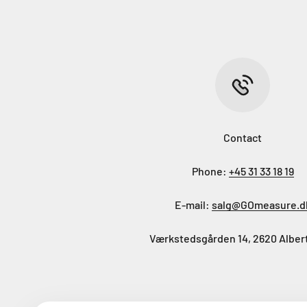
Contact
Phone:
+45 31 33 18 19
E-mail:
salg@GOmeasure.d
Værkstedsgården 14, 2620 Alber