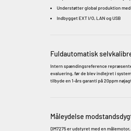
Understøtter global produktion med
Indbygget EXT I/O, LAN og USB
Fuldautomatisk selvkalibr
Intern spændingsreference repræsenter
evaluering, før de blev indlejret i syst
tilbyde en 1-års garanti på 20ppm nøjag
Måleydelse modstandsdygt
DM7275 er udstyret med en målemotor, 