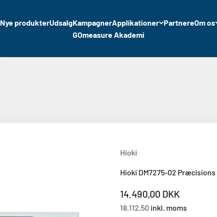
Nye produkter
Udsalg
Kampagner
Applikationer
Partnere
Om os
GOmeasure Akademi
r
Hioki
Hioki DM7275-02 Præcisions
Salgspris
14.490,00 DKK
18.112,50
inkl. moms