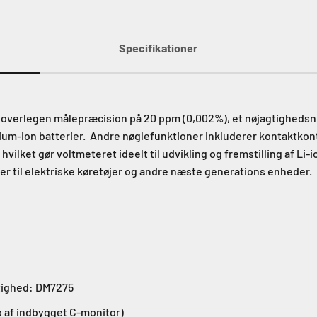
Specifikationer
 overlegen målepræcision på 20 ppm (0,002%), et nøjagtigheds
hium-ion batterier. Andre nøglefunktioner inkluderer kontaktkon
lket gør voltmeteret ideelt til udvikling og fremstilling af Li-io
 til elektriske køretøjer og andre næste generations enheder.
tighed: DM7275
p af indbygget C-monitor)