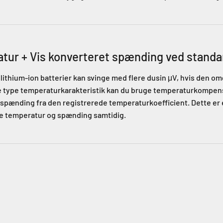
tur + Vis konverteret spænding ved stand
ithium-ion batterier kan svinge med flere dusin μV, hvis den o
e type temperaturkarakteristik kan du bruge temperaturkompensa
spænding fra den registrerede temperaturkoefficient. Dette er en
e temperatur og spænding samtidig.