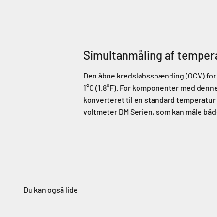
Simultanmåling af tempera
Den åbne kredsløbsspænding (OCV) for l
1°C (1.8°F). For komponenter med denn
konverteret til en standard temperatur 
voltmeter DM Serien, som kan måle båd
Du kan også lide