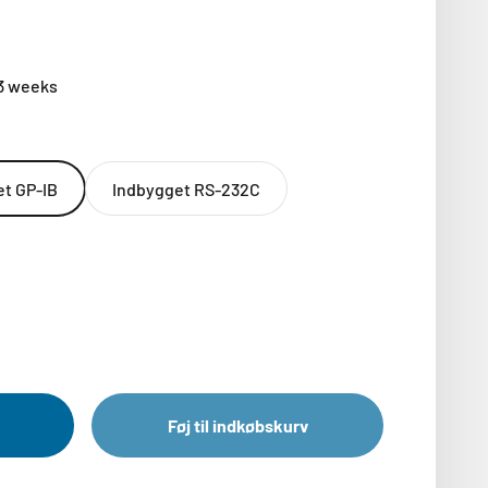
-3 weeks
t GP-IB
Indbygget RS-232C
Føj til indkøbskurv