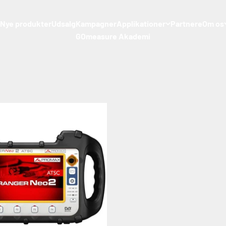
ktøjer
Nye produkter
Udsalg
Kampagner
Applikationer
Partnere
Om os
GOmeasure Akademi