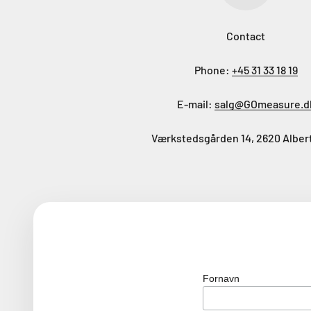
Contact
Phone:
+45 31 33 18 19
E-mail:
salg@GOmeasure.d
Værkstedsgården 14, 2620 Alber
Fornavn