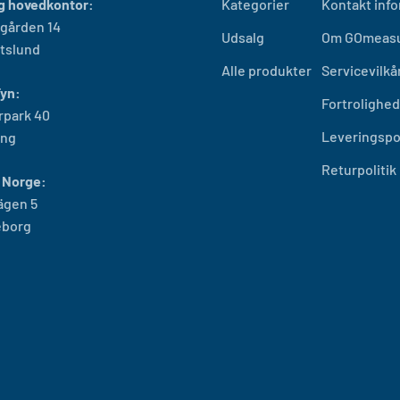
g hovedkontor:
Kategorier
Kontakt inf
gården 14
Udsalg
Om GOmeas
tslund
Alle produkter
Servicevilkå
Fyn:
Fortrolighe
rpark 40
Leveringspol
ing
Returpolitik
 Norge:
ägen 5
eborg