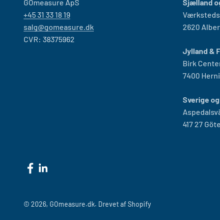
GOmeasure ApS
Sjælland o
+45 31 33 18 19
Værksteds
salg@gomeasure.dk
2620 Alber
CVR: 38375962
Jylland & 
Birk Cente
7400 Hern
Sverige og
Aspedalsv
417 27 Göt
© 2026, GOmeasure.dk.
Drevet af Shopify