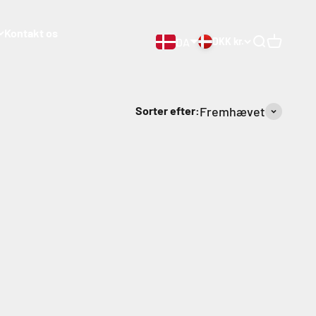
Kontakt os
DA
DKK kr.
Åben søgnin
Åben vog
Sorter efter:
Fremhævet