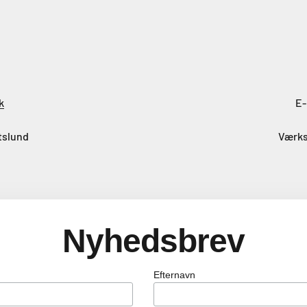
k
E-
tslund
Værks
Nyhedsbrev
Efternavn